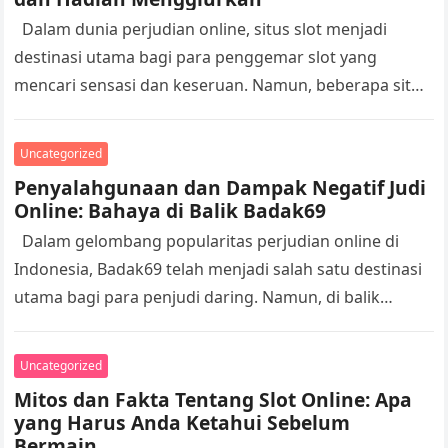
Dalam dunia perjudian online, situs slot menjadi
destinasi utama bagi para penggemar slot yang
mencari sensasi dan keseruan. Namun, beberapa situs
slot menawarkan lebih dari sekadar…
Uncategorized
Penyalahgunaan dan Dampak Negatif Judi
Online: Bahaya di Balik Badak69
Dalam gelombang popularitas perjudian online di
Indonesia, Badak69 telah menjadi salah satu destinasi
utama bagi para penjudi daring. Namun, di balik
glamor dan keseruan permainan, ada…
Uncategorized
Mitos dan Fakta Tentang Slot Online: Apa
yang Harus Anda Ketahui Sebelum
Bermain