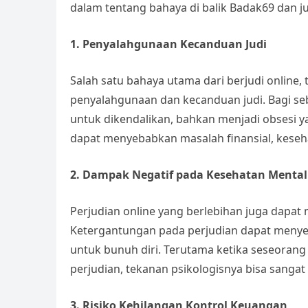
dalam tentang bahaya di balik Badak69 dan j
1. Penyalahgunaan Kecanduan Judi
Salah satu bahaya utama dari berjudi online,
penyalahgunaan dan kecanduan judi. Bagi seb
untuk dikendalikan, bahkan menjadi obsesi 
dapat menyebabkan masalah finansial, keseh
2. Dampak Negatif pada Kesehatan Mental
Perjudian online yang berlebihan juga dapat
Ketergantungan pada perjudian dapat menye
untuk bunuh diri. Terutama ketika seseoran
perjudian, tekanan psikologisnya bisa sangat 
3. Risiko Kehilangan Kontrol Keuangan