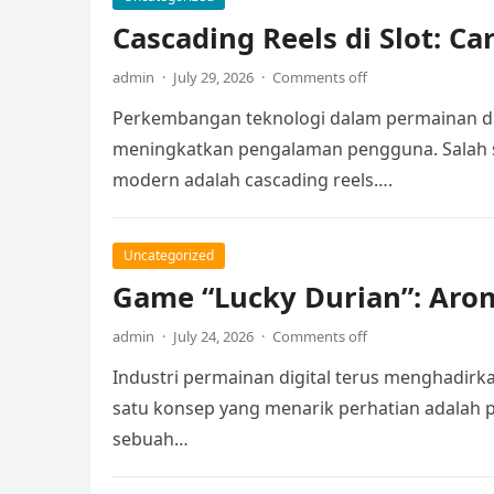
Cascading Reels di Slot: C
admin
·
July 29, 2026
·
Comments off
Perkembangan teknologi dalam permainan di
meningkatkan pengalaman pengguna. Salah sa
modern adalah cascading reels….
Uncategorized
Game “Lucky Durian”: Arom
admin
·
July 24, 2026
·
Comments off
Industri permainan digital terus menghadirka
satu konsep yang menarik perhatian adalah
sebuah…