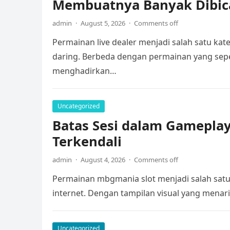
Membuatnya Banyak Dibic
admin
·
August 5, 2026
·
Comments off
Permainan live dealer menjadi salah satu ka
daring. Berbeda dengan permainan yang sepen
menghadirkan…
Uncategorized
Batas Sesi dalam Gameplay
Terkendali
admin
·
August 4, 2026
·
Comments off
Permainan mbgmania slot menjadi salah satu 
internet. Dengan tampilan visual yang menar
Uncategorized