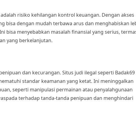
e adalah risiko kehilangan kontrol keuangan. Dengan akses
rang bisa dengan mudah terbawa arus dan menghabiskan le
i bisa menyebabkan masalah finansial yang serius, terma
n yang berkelanjutan.
penipuan dan kecurangan. Situs judi ilegal seperti Badak69
 mematuhi standar keamanan yang ketat. Ini meninggalkan
ipuan, seperti manipulasi permainan atau penyalahgunaan
u waspada terhadap tanda-tanda penipuan dan menghindari