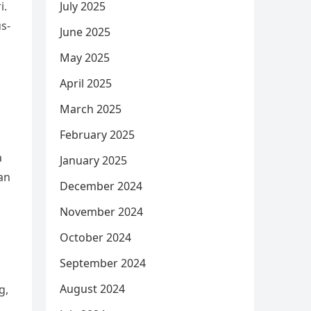
i.
July 2025
s-
June 2025
May 2025
April 2025
March 2025
February 2025
a
January 2025
an
December 2024
November 2024
October 2024
September 2024
August 2024
g,