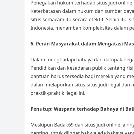
Penegakan hukum terhadap situs judi online 
Keterbatasan dalam hukum dan sumber daya 
situs semacam itu secara efektif. Selain itu, si
Indonesia, menambah kompleksitas dalam pe
6. Peran Masyarakat dalam Mengatasi Ma
Dalam menghadapi bahaya dan dampak negatif
Pendidikan dan kesadaran publik tentang risi
bantuan harus tersedia bagi mereka yang me
dalam melaporkan situs-situs judi ilegal 
praktik-praktik ilegal ini.
Penutup: Waspada terhadap Bahaya di Bal
Meskipun Badak69 dan situs judi online lai
penting untuk diingat bahwa ada bahaya yang