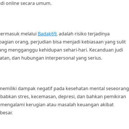
udi online secara umum.
 termasuk melalui
Badak69
, adalah risiko terjadinya
agian orang, perjudian bisa menjadi kebiasaan yang sulit
yang mengganggu kehidupan sehari-hari. Kecanduan judi
atan, dan hubungan interpersonal yang serius.
 memiliki dampak negatif pada kesehatan mental seseorang
babkan stres, kecemasan, depresi, dan bahkan pemikiran
g mengalami kerugian atau masalah keuangan akibat
besar.