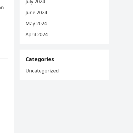
July 2024
an
June 2024
May 2024
April 2024
Categories
Uncategorized