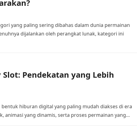
arakan?
tegori yang paling sering dibahas dalam dunia permainan
uhnya dijalankan oleh perangkat lunak, kategori ini
 Slot: Pendekatan yang Lebih
bentuk hiburan digital yang paling mudah diakses di era
ik, animasi yang dinamis, serta proses permainan yang…