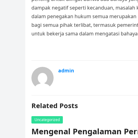
dampak negatif seperti kecanduan, masalah 
dalam penegakan hukum semua merupakan mas
bagi semua pihak terlibat, termasuk pemerin
untuk bekerja sama dalam mengatasi bahaya d
admin
Related Posts
Uncategorized
Mengenal Pengalaman Perm