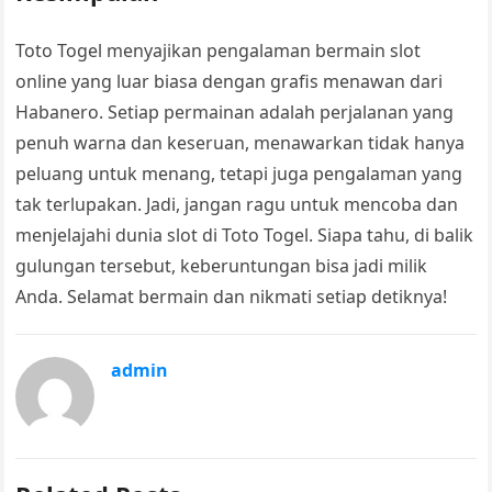
Toto Togel menyajikan pengalaman bermain slot
online yang luar biasa dengan grafis menawan dari
Habanero. Setiap permainan adalah perjalanan yang
penuh warna dan keseruan, menawarkan tidak hanya
peluang untuk menang, tetapi juga pengalaman yang
tak terlupakan. Jadi, jangan ragu untuk mencoba dan
menjelajahi dunia slot di Toto Togel. Siapa tahu, di balik
gulungan tersebut, keberuntungan bisa jadi milik
Anda. Selamat bermain dan nikmati setiap detiknya!
admin