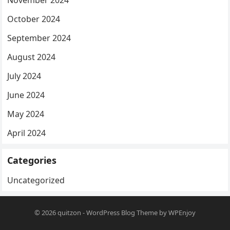
November 2024
October 2024
September 2024
August 2024
July 2024
June 2024
May 2024
April 2024
Categories
Uncategorized
© 2026
quitzon
-
WordPress Blog Theme
by
WPEnjoy