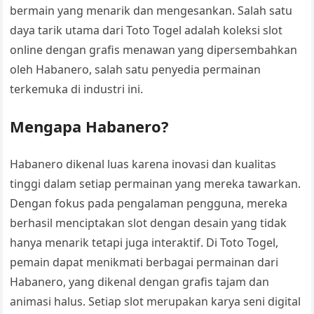
bermain yang menarik dan mengesankan. Salah satu
daya tarik utama dari Toto Togel adalah koleksi slot
online dengan grafis menawan yang dipersembahkan
oleh Habanero, salah satu penyedia permainan
terkemuka di industri ini.
Mengapa Habanero?
Habanero dikenal luas karena inovasi dan kualitas
tinggi dalam setiap permainan yang mereka tawarkan.
Dengan fokus pada pengalaman pengguna, mereka
berhasil menciptakan slot dengan desain yang tidak
hanya menarik tetapi juga interaktif. Di Toto Togel,
pemain dapat menikmati berbagai permainan dari
Habanero, yang dikenal dengan grafis tajam dan
animasi halus. Setiap slot merupakan karya seni digital