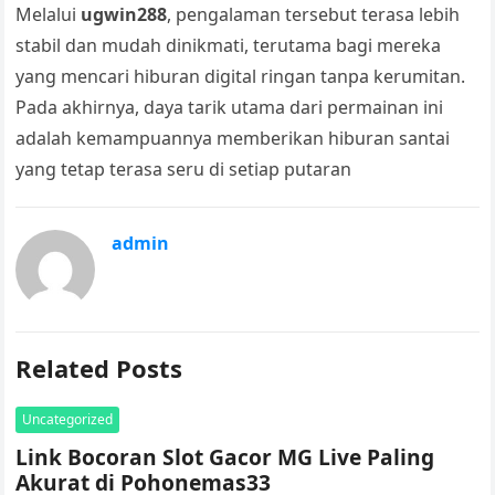
Melalui
ugwin288
, pengalaman tersebut terasa lebih
stabil dan mudah dinikmati, terutama bagi mereka
yang mencari hiburan digital ringan tanpa kerumitan.
Pada akhirnya, daya tarik utama dari permainan ini
adalah kemampuannya memberikan hiburan santai
yang tetap terasa seru di setiap putaran
admin
Related Posts
Uncategorized
Link Bocoran Slot Gacor MG Live Paling
Akurat di Pohonemas33