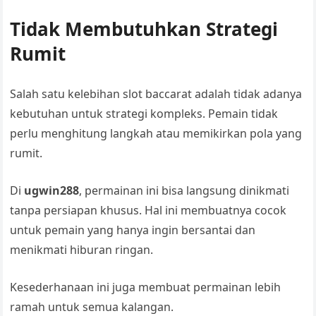
Tidak Membutuhkan Strategi
Rumit
Salah satu kelebihan slot baccarat adalah tidak adanya
kebutuhan untuk strategi kompleks. Pemain tidak
perlu menghitung langkah atau memikirkan pola yang
rumit.
Di
ugwin288
, permainan ini bisa langsung dinikmati
tanpa persiapan khusus. Hal ini membuatnya cocok
untuk pemain yang hanya ingin bersantai dan
menikmati hiburan ringan.
Kesederhanaan ini juga membuat permainan lebih
ramah untuk semua kalangan.