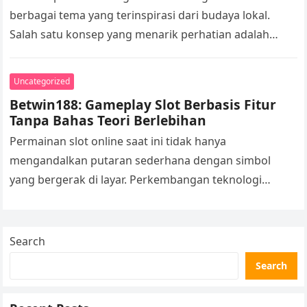
berbagai tema yang terinspirasi dari budaya lokal.
Salah satu konsep yang menarik perhatian adalah
penggunaan buah durian sebagai elemen utama
dalam sebuah…
Uncategorized
Betwin188: Gameplay Slot Berbasis Fitur
Tanpa Bahas Teori Berlebihan
Permainan slot online saat ini tidak hanya
mengandalkan putaran sederhana dengan simbol
yang bergerak di layar. Perkembangan teknologi
membuat banyak game menghadirkan berbagai fitur
tambahan yang membuat…
Search
Search