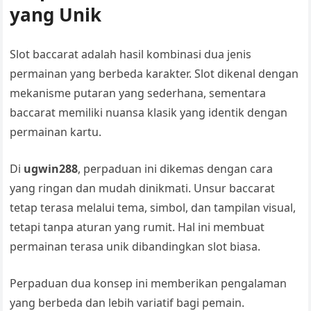
yang Unik
Slot baccarat adalah hasil kombinasi dua jenis
permainan yang berbeda karakter. Slot dikenal dengan
mekanisme putaran yang sederhana, sementara
baccarat memiliki nuansa klasik yang identik dengan
permainan kartu.
Di
ugwin288
, perpaduan ini dikemas dengan cara
yang ringan dan mudah dinikmati. Unsur baccarat
tetap terasa melalui tema, simbol, dan tampilan visual,
tetapi tanpa aturan yang rumit. Hal ini membuat
permainan terasa unik dibandingkan slot biasa.
Perpaduan dua konsep ini memberikan pengalaman
yang berbeda dan lebih variatif bagi pemain.