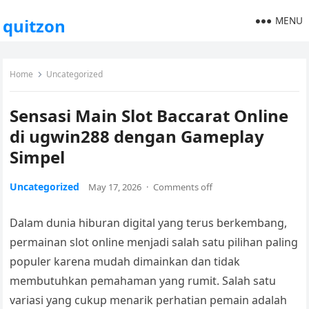
MENU
quitzon
Home
Uncategorized
Sensasi Main Slot Baccarat Online
di ugwin288 dengan Gameplay
Simpel
Uncategorized
May 17, 2026
·
Comments off
Dalam dunia hiburan digital yang terus berkembang,
permainan slot online menjadi salah satu pilihan paling
populer karena mudah dimainkan dan tidak
membutuhkan pemahaman yang rumit. Salah satu
variasi yang cukup menarik perhatian pemain adalah