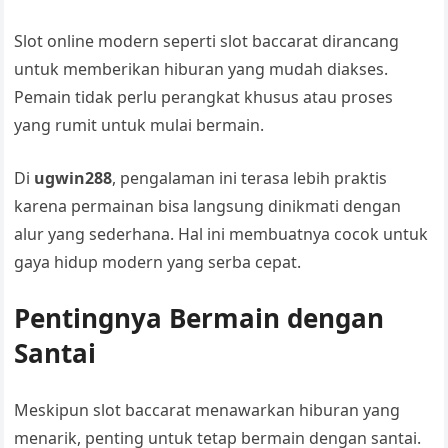
Slot online modern seperti slot baccarat dirancang
untuk memberikan hiburan yang mudah diakses.
Pemain tidak perlu perangkat khusus atau proses
yang rumit untuk mulai bermain.
Di
ugwin288
, pengalaman ini terasa lebih praktis
karena permainan bisa langsung dinikmati dengan
alur yang sederhana. Hal ini membuatnya cocok untuk
gaya hidup modern yang serba cepat.
Pentingnya Bermain dengan
Santai
Meskipun slot baccarat menawarkan hiburan yang
menarik, penting untuk tetap bermain dengan santai.