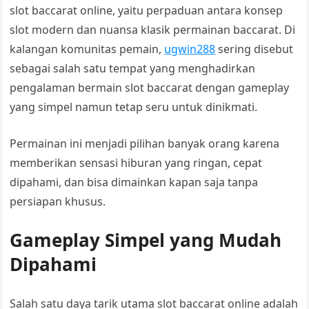
slot baccarat online, yaitu perpaduan antara konsep
slot modern dan nuansa klasik permainan baccarat. Di
kalangan komunitas pemain,
ugwin288
sering disebut
sebagai salah satu tempat yang menghadirkan
pengalaman bermain slot baccarat dengan gameplay
yang simpel namun tetap seru untuk dinikmati.
Permainan ini menjadi pilihan banyak orang karena
memberikan sensasi hiburan yang ringan, cepat
dipahami, dan bisa dimainkan kapan saja tanpa
persiapan khusus.
Gameplay Simpel yang Mudah
Dipahami
Salah satu daya tarik utama slot baccarat online adalah