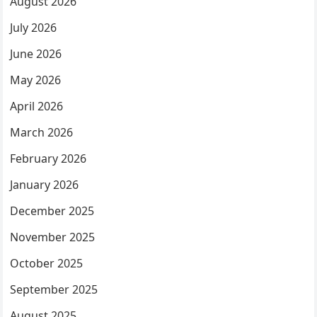
August 2026
July 2026
June 2026
May 2026
April 2026
March 2026
February 2026
January 2026
December 2025
November 2025
October 2025
September 2025
August 2025