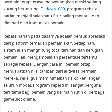
bermain tetap terasa menyenangkan meski sedang
kurang beruntung. Di
dewa1000
, program rebate
harian menjadi salah satu fitur paling menarik dan
diminati oleh komunitas pemain.
Rebate harian pada dasarnya adalah bentuk apresiasi
dari platform terhadap pemain aktif. Setiap hari,
sistem akan menghitung total taruhan dan kerugian
pemain, lalu mengembalikan persentase tertentu
sebagai rebate. Dengan cara ini, pemain tetap
mendapatkan nilai tambah dari aktivitas bermain
mereka, sekaligus meminimalkan risiko kehilangan
seluruh modal. Program seperti ini sangat berguna
terutama bagi pemain yang bermain rutin di berbagai
game slot online.