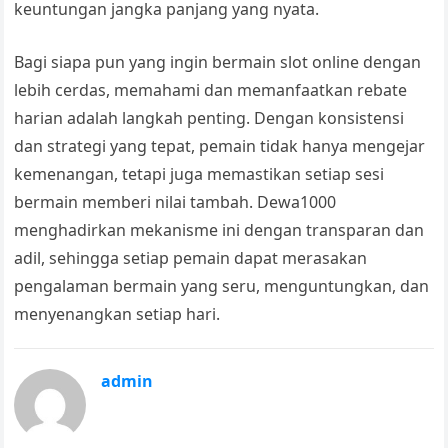
keuntungan jangka panjang yang nyata.
Bagi siapa pun yang ingin bermain slot online dengan
lebih cerdas, memahami dan memanfaatkan rebate
harian adalah langkah penting. Dengan konsistensi
dan strategi yang tepat, pemain tidak hanya mengejar
kemenangan, tetapi juga memastikan setiap sesi
bermain memberi nilai tambah. Dewa1000
menghadirkan mekanisme ini dengan transparan dan
adil, sehingga setiap pemain dapat merasakan
pengalaman bermain yang seru, menguntungkan, dan
menyenangkan setiap hari.
admin