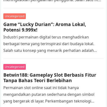
yang semakin populer dalam permainan slot modern
adalah cascading reels….
Uncategorized
Game “Lucky Durian”: Aroma Lokal,
Potensi 9.999x!
Industri permainan digital terus menghadirkan
berbagai tema yang terinspirasi dari budaya lokal.
Salah satu konsep yang menarik perhatian adalah
penggunaan buah durian sebagai elemen utama
dalam sebuah…
Uncategorized
Betwin188: Gameplay Slot Berbasis Fitur
Tanpa Bahas Teori Berlebihan
Permainan slot online saat ini tidak hanya
mengandalkan putaran sederhana dengan simbol
yang bergerak di layar. Perkembangan teknologi