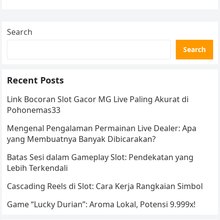
membuat banyak game menghadirkan berbagai fitur
tambahan yang membuat…
Search
Search
Recent Posts
Link Bocoran Slot Gacor MG Live Paling Akurat di
Pohonemas33
Mengenal Pengalaman Permainan Live Dealer: Apa
yang Membuatnya Banyak Dibicarakan?
Batas Sesi dalam Gameplay Slot: Pendekatan yang
Lebih Terkendali
Cascading Reels di Slot: Cara Kerja Rangkaian Simbol
Game “Lucky Durian”: Aroma Lokal, Potensi 9.999x!