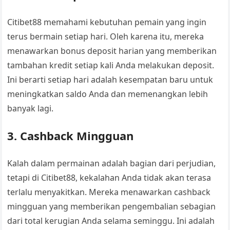
Citibet88 memahami kebutuhan pemain yang ingin
terus bermain setiap hari. Oleh karena itu, mereka
menawarkan bonus deposit harian yang memberikan
tambahan kredit setiap kali Anda melakukan deposit.
Ini berarti setiap hari adalah kesempatan baru untuk
meningkatkan saldo Anda dan memenangkan lebih
banyak lagi.
3.
Cashback Mingguan
Kalah dalam permainan adalah bagian dari perjudian,
tetapi di Citibet88, kekalahan Anda tidak akan terasa
terlalu menyakitkan. Mereka menawarkan cashback
mingguan yang memberikan pengembalian sebagian
dari total kerugian Anda selama seminggu. Ini adalah