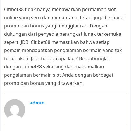
Citibet88 tidak hanya menawarkan permainan slot
online yang seru dan menantang, tetapi juga berbagai
promo dan bonus yang menggiurkan. Dengan
dukungan dari penyedia perangkat lunak terkemuka
seperti JDB, Citibet88 memastikan bahwa setiap
pemain mendapatkan pengalaman bermain yang tak
terlupakan. Jadi, tunggu apa lagi? Bergabunglah
dengan Citibet88 sekarang dan maksimalkan
pengalaman bermain slot Anda dengan berbagai
promo dan bonus yang ditawarkan.
admin