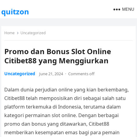
MENU
quitzon
Home
Uncategorized
Promo dan Bonus Slot Online
Citibet88 yang Menggiurkan
Uncategorized
June 21, 2024
·
Comments off
Dalam dunia perjudian online yang kian berkembang,
Citibet88 telah memposisikan diri sebagai salah satu
platform terkemuka di Indonesia, terutama dalam
kategori permainan slot online. Dengan berbagai
promo dan bonus yang ditawarkan, Citibet88
memberikan kesempatan emas bagi para pemain