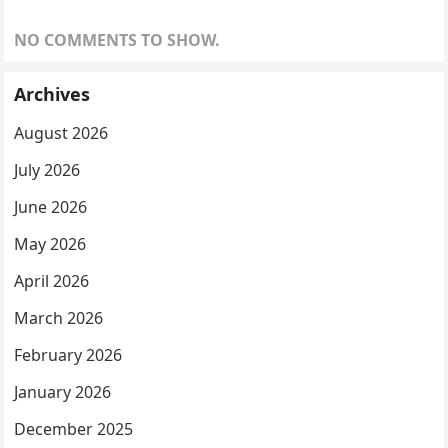
NO COMMENTS TO SHOW.
Archives
August 2026
July 2026
June 2026
May 2026
April 2026
March 2026
February 2026
January 2026
December 2025