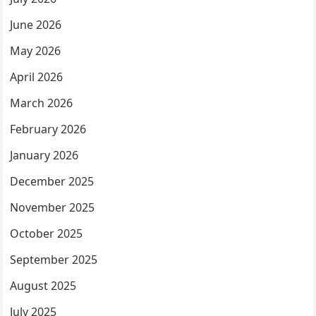
June 2026
May 2026
April 2026
March 2026
February 2026
January 2026
December 2025
November 2025
October 2025
September 2025
August 2025
July 2025