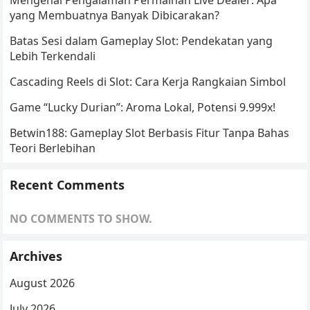
Mengenal Pengalaman Permainan Live Dealer: Apa
yang Membuatnya Banyak Dibicarakan?
Batas Sesi dalam Gameplay Slot: Pendekatan yang
Lebih Terkendali
Cascading Reels di Slot: Cara Kerja Rangkaian Simbol
Game “Lucky Durian”: Aroma Lokal, Potensi 9.999x!
Betwin188: Gameplay Slot Berbasis Fitur Tanpa Bahas
Teori Berlebihan
Recent Comments
NO COMMENTS TO SHOW.
Archives
August 2026
July 2026