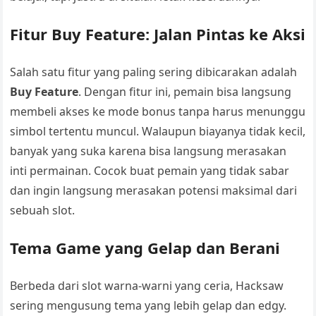
Fitur Buy Feature: Jalan Pintas ke Aksi
Salah satu fitur yang paling sering dibicarakan adalah
Buy Feature
. Dengan fitur ini, pemain bisa langsung
membeli akses ke mode bonus tanpa harus menunggu
simbol tertentu muncul. Walaupun biayanya tidak kecil,
banyak yang suka karena bisa langsung merasakan
inti permainan. Cocok buat pemain yang tidak sabar
dan ingin langsung merasakan potensi maksimal dari
sebuah slot.
Tema Game yang Gelap dan Berani
Berbeda dari slot warna-warni yang ceria, Hacksaw
sering mengusung tema yang lebih gelap dan edgy.