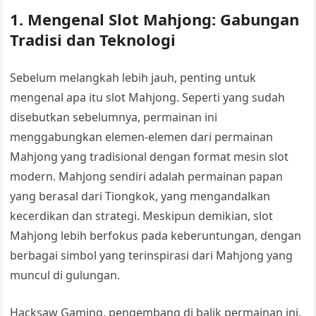
1. Mengenal Slot Mahjong: Gabungan
Tradisi dan Teknologi
Sebelum melangkah lebih jauh, penting untuk
mengenal apa itu slot Mahjong. Seperti yang sudah
disebutkan sebelumnya, permainan ini
menggabungkan elemen-elemen dari permainan
Mahjong yang tradisional dengan format mesin slot
modern. Mahjong sendiri adalah permainan papan
yang berasal dari Tiongkok, yang mengandalkan
kecerdikan dan strategi. Meskipun demikian, slot
Mahjong lebih berfokus pada keberuntungan, dengan
berbagai simbol yang terinspirasi dari Mahjong yang
muncul di gulungan.
Hacksaw Gaming, pengembang di balik permainan ini,