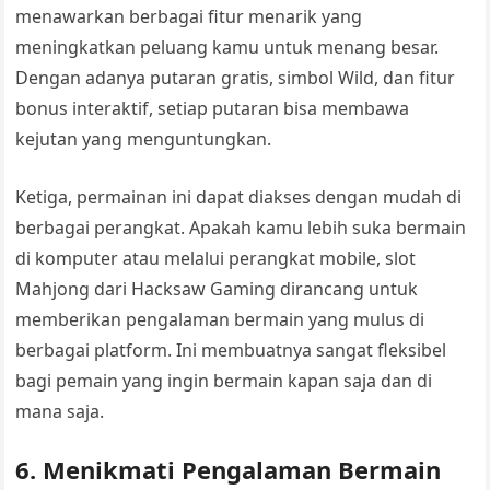
menawarkan berbagai fitur menarik yang
meningkatkan peluang kamu untuk menang besar.
Dengan adanya putaran gratis, simbol Wild, dan fitur
bonus interaktif, setiap putaran bisa membawa
kejutan yang menguntungkan.
Ketiga, permainan ini dapat diakses dengan mudah di
berbagai perangkat. Apakah kamu lebih suka bermain
di komputer atau melalui perangkat mobile, slot
Mahjong dari Hacksaw Gaming dirancang untuk
memberikan pengalaman bermain yang mulus di
berbagai platform. Ini membuatnya sangat fleksibel
bagi pemain yang ingin bermain kapan saja dan di
mana saja.
6. Menikmati Pengalaman Bermain