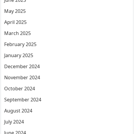
June 2025
May 2025
April 2025
March 2025
February 2025
January 2025
December 2024
November 2024
October 2024
September 2024
August 2024
July 2024
June 2024