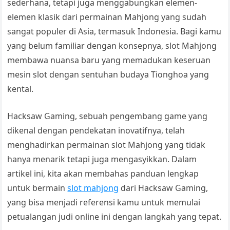
sederhana, tetapi juga menggabungkan elemen-
elemen klasik dari permainan Mahjong yang sudah
sangat populer di Asia, termasuk Indonesia. Bagi kamu
yang belum familiar dengan konsepnya, slot Mahjong
membawa nuansa baru yang memadukan keseruan
mesin slot dengan sentuhan budaya Tionghoa yang
kental.
Hacksaw Gaming, sebuah pengembang game yang
dikenal dengan pendekatan inovatifnya, telah
menghadirkan permainan slot Mahjong yang tidak
hanya menarik tetapi juga mengasyikkan. Dalam
artikel ini, kita akan membahas panduan lengkap
untuk bermain
slot mahjong
dari Hacksaw Gaming,
yang bisa menjadi referensi kamu untuk memulai
petualangan judi online ini dengan langkah yang tepat.