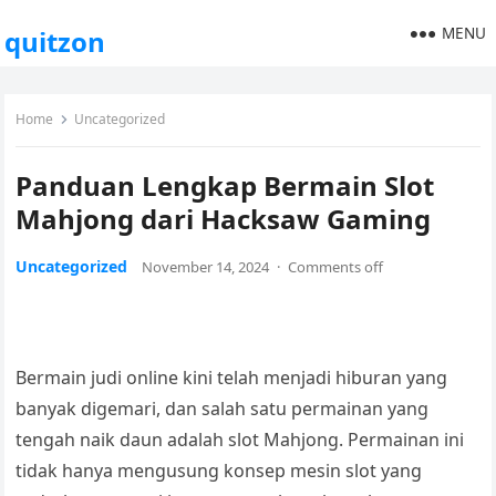
MENU
quitzon
Home
Uncategorized
Panduan Lengkap Bermain Slot
Mahjong dari Hacksaw Gaming
Uncategorized
November 14, 2024
·
Comments off
Bermain judi online kini telah menjadi hiburan yang
banyak digemari, dan salah satu permainan yang
tengah naik daun adalah slot Mahjong. Permainan ini
tidak hanya mengusung konsep mesin slot yang