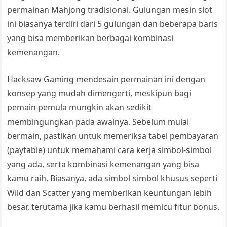
permainan Mahjong tradisional. Gulungan mesin slot
ini biasanya terdiri dari 5 gulungan dan beberapa baris
yang bisa memberikan berbagai kombinasi
kemenangan.
Hacksaw Gaming mendesain permainan ini dengan
konsep yang mudah dimengerti, meskipun bagi
pemain pemula mungkin akan sedikit
membingungkan pada awalnya. Sebelum mulai
bermain, pastikan untuk memeriksa tabel pembayaran
(paytable) untuk memahami cara kerja simbol-simbol
yang ada, serta kombinasi kemenangan yang bisa
kamu raih. Biasanya, ada simbol-simbol khusus seperti
Wild dan Scatter yang memberikan keuntungan lebih
besar, terutama jika kamu berhasil memicu fitur bonus.