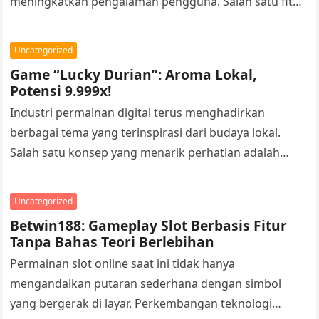
meningkatkan pengalaman pengguna. Salah satu fitur
yang semakin populer dalam permainan slot modern
adalah cascading reels….
Uncategorized
Game “Lucky Durian”: Aroma Lokal,
Potensi 9.999x!
Industri permainan digital terus menghadirkan
berbagai tema yang terinspirasi dari budaya lokal.
Salah satu konsep yang menarik perhatian adalah
penggunaan buah durian sebagai elemen utama
dalam sebuah…
Uncategorized
Betwin188: Gameplay Slot Berbasis Fitur
Tanpa Bahas Teori Berlebihan
Permainan slot online saat ini tidak hanya
mengandalkan putaran sederhana dengan simbol
yang bergerak di layar. Perkembangan teknologi