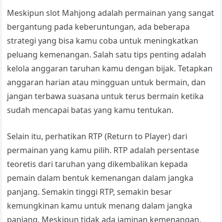
Meskipun slot Mahjong adalah permainan yang sangat
bergantung pada keberuntungan, ada beberapa
strategi yang bisa kamu coba untuk meningkatkan
peluang kemenangan. Salah satu tips penting adalah
kelola anggaran taruhan kamu dengan bijak. Tetapkan
anggaran harian atau mingguan untuk bermain, dan
jangan terbawa suasana untuk terus bermain ketika
sudah mencapai batas yang kamu tentukan.
Selain itu, perhatikan RTP (Return to Player) dari
permainan yang kamu pilih. RTP adalah persentase
teoretis dari taruhan yang dikembalikan kepada
pemain dalam bentuk kemenangan dalam jangka
panjang. Semakin tinggi RTP, semakin besar
kemungkinan kamu untuk menang dalam jangka
panjang. Meskipun tidak ada jaminan kemenangan,