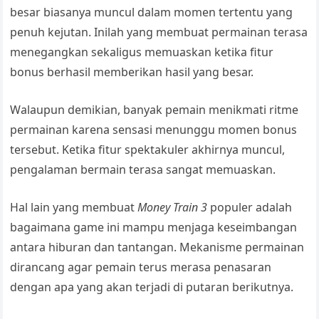
besar biasanya muncul dalam momen tertentu yang
penuh kejutan. Inilah yang membuat permainan terasa
menegangkan sekaligus memuaskan ketika fitur
bonus berhasil memberikan hasil yang besar.
Walaupun demikian, banyak pemain menikmati ritme
permainan karena sensasi menunggu momen bonus
tersebut. Ketika fitur spektakuler akhirnya muncul,
pengalaman bermain terasa sangat memuaskan.
Hal lain yang membuat
Money Train 3
populer adalah
bagaimana game ini mampu menjaga keseimbangan
antara hiburan dan tantangan. Mekanisme permainan
dirancang agar pemain terus merasa penasaran
dengan apa yang akan terjadi di putaran berikutnya.