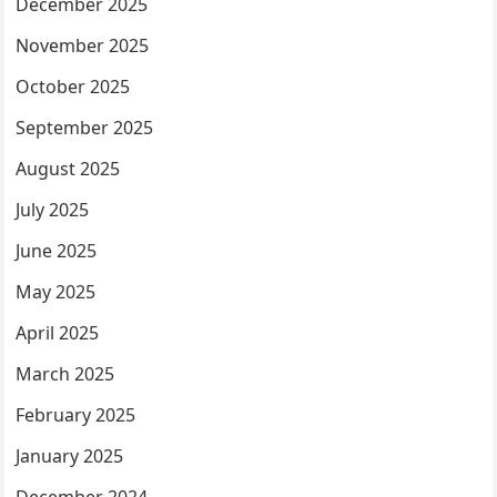
December 2025
November 2025
October 2025
September 2025
August 2025
July 2025
June 2025
May 2025
April 2025
March 2025
February 2025
January 2025