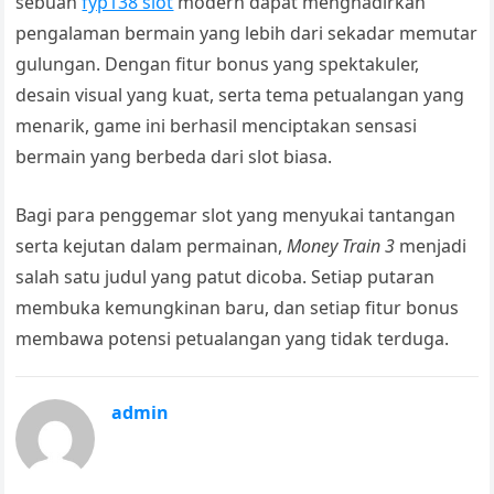
sebuah
fyp138 slot
modern dapat menghadirkan
pengalaman bermain yang lebih dari sekadar memutar
gulungan. Dengan fitur bonus yang spektakuler,
desain visual yang kuat, serta tema petualangan yang
menarik, game ini berhasil menciptakan sensasi
bermain yang berbeda dari slot biasa.
Bagi para penggemar slot yang menyukai tantangan
serta kejutan dalam permainan,
Money Train 3
menjadi
salah satu judul yang patut dicoba. Setiap putaran
membuka kemungkinan baru, dan setiap fitur bonus
membawa potensi petualangan yang tidak terduga.
admin