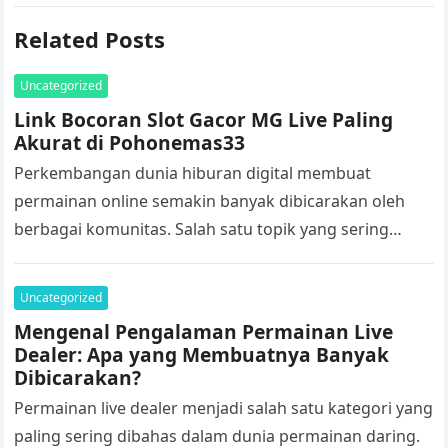
Related Posts
Uncategorized
Link Bocoran Slot Gacor MG Live Paling
Akurat di Pohonemas33
Perkembangan dunia hiburan digital membuat
permainan online semakin banyak dibicarakan oleh
berbagai komunitas. Salah satu topik yang sering
muncul adalah mengenai informasi “slot gacor” dan
berbagai istilah…
Uncategorized
Mengenal Pengalaman Permainan Live
Dealer: Apa yang Membuatnya Banyak
Dibicarakan?
Permainan live dealer menjadi salah satu kategori yang
paling sering dibahas dalam dunia permainan daring.