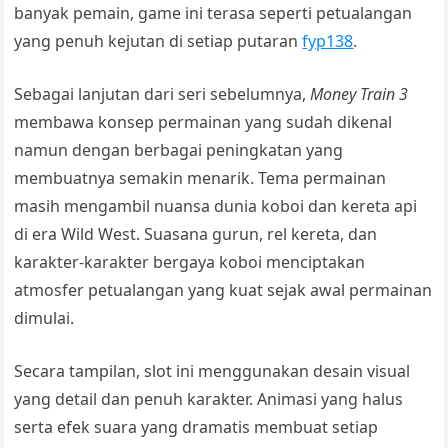
banyak pemain, game ini terasa seperti petualangan
yang penuh kejutan di setiap putaran
fyp138
.
Sebagai lanjutan dari seri sebelumnya,
Money Train 3
membawa konsep permainan yang sudah dikenal
namun dengan berbagai peningkatan yang
membuatnya semakin menarik. Tema permainan
masih mengambil nuansa dunia koboi dan kereta api
di era Wild West. Suasana gurun, rel kereta, dan
karakter-karakter bergaya koboi menciptakan
atmosfer petualangan yang kuat sejak awal permainan
dimulai.
Secara tampilan, slot ini menggunakan desain visual
yang detail dan penuh karakter. Animasi yang halus
serta efek suara yang dramatis membuat setiap