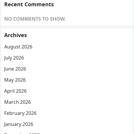
Recent Comments
NO COMMENTS TO SHOW.
Archives
August 2026
July 2026
June 2026
May 2026
April 2026
March 2026
February 2026
January 2026