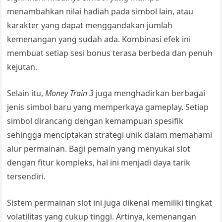
menambahkan nilai hadiah pada simbol lain, atau
karakter yang dapat menggandakan jumlah
kemenangan yang sudah ada. Kombinasi efek ini
membuat setiap sesi bonus terasa berbeda dan penuh
kejutan.
Selain itu,
Money Train 3
juga menghadirkan berbagai
jenis simbol baru yang memperkaya gameplay. Setiap
simbol dirancang dengan kemampuan spesifik
sehingga menciptakan strategi unik dalam memahami
alur permainan. Bagi pemain yang menyukai slot
dengan fitur kompleks, hal ini menjadi daya tarik
tersendiri.
Sistem permainan slot ini juga dikenal memiliki tingkat
volatilitas yang cukup tinggi. Artinya, kemenangan