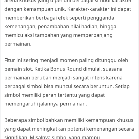
arena khusus yang dipenuhi berbagai simbol karakter
dengan kemampuan unik. Karakter-karakter ini dapat
memberikan berbagai efek seperti pengganda
kemenangan, penambahan nilai hadiah, hingga
memicu aksi tambahan yang memperpanjang
permainan.
Fitur ini sering menjadi momen paling ditunggu oleh
pemain slot. Ketika Bonus Round dimulai, suasana
permainan berubah menjadi sangat intens karena
berbagai simbol bisa muncul secara beruntun. Setiap
simbol memiliki peran tertentu yang dapat
memengaruhi jalannya permainan.
Beberapa simbol bahkan memiliki kemampuan khusus
yang dapat meningkatkan potensi kemenangan secara
signifikan. Misalnya simbol yang mampu