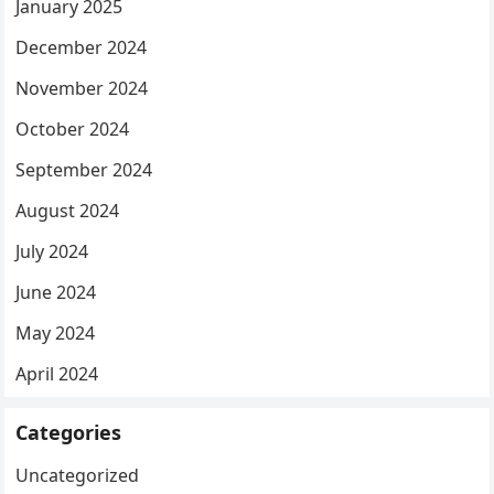
January 2025
December 2024
November 2024
October 2024
September 2024
August 2024
July 2024
June 2024
May 2024
April 2024
Categories
Uncategorized