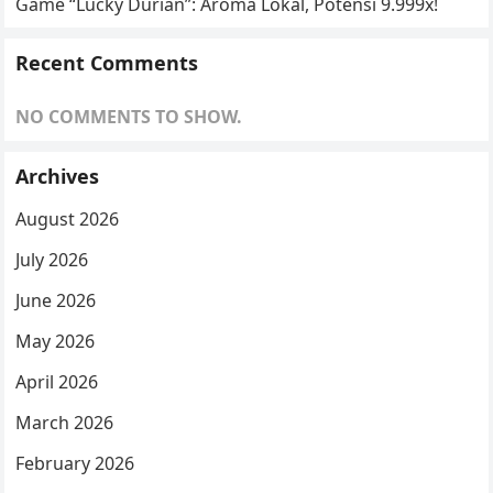
Game “Lucky Durian”: Aroma Lokal, Potensi 9.999x!
Recent Comments
NO COMMENTS TO SHOW.
Archives
August 2026
July 2026
June 2026
May 2026
April 2026
March 2026
February 2026