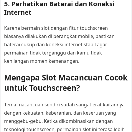
5.
Perhatikan Baterai dan Koneksi
Internet
Karena bermain slot dengan fitur touchscreen
biasanya dilakukan di perangkat mobile, pastikan
baterai cukup dan koneksi internet stabil agar
permainan tidak terganggu dan kamu tidak
kehilangan momen kemenangan.
Mengapa Slot Macancuan Cocok
untuk Touchscreen?
Tema macancuan sendiri sudah sangat erat kaitannya
dengan kekuatan, keberanian, dan keseruan yang
menggebu-gebu. Ketika dikombinasikan dengan
teknologi touchscreen, permainan slot ini terasa lebih