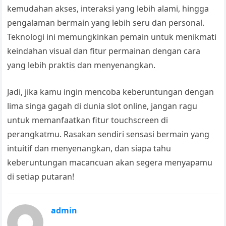
kemudahan akses, interaksi yang lebih alami, hingga
pengalaman bermain yang lebih seru dan personal.
Teknologi ini memungkinkan pemain untuk menikmati
keindahan visual dan fitur permainan dengan cara
yang lebih praktis dan menyenangkan.
Jadi, jika kamu ingin mencoba keberuntungan dengan
lima singa gagah di dunia slot online, jangan ragu
untuk memanfaatkan fitur touchscreen di
perangkatmu. Rasakan sendiri sensasi bermain yang
intuitif dan menyenangkan, dan siapa tahu
keberuntungan macancuan akan segera menyapamu
di setiap putaran!
admin