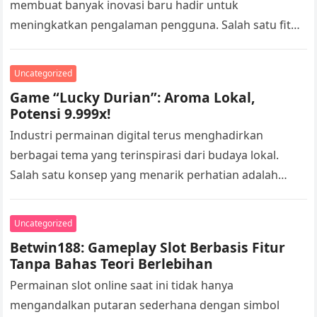
membuat banyak inovasi baru hadir untuk
meningkatkan pengalaman pengguna. Salah satu fitur
yang semakin populer dalam permainan slot modern
adalah cascading reels….
Uncategorized
Game “Lucky Durian”: Aroma Lokal,
Potensi 9.999x!
Industri permainan digital terus menghadirkan
berbagai tema yang terinspirasi dari budaya lokal.
Salah satu konsep yang menarik perhatian adalah
penggunaan buah durian sebagai elemen utama
dalam sebuah…
Uncategorized
Betwin188: Gameplay Slot Berbasis Fitur
Tanpa Bahas Teori Berlebihan
Permainan slot online saat ini tidak hanya
mengandalkan putaran sederhana dengan simbol