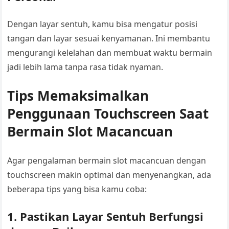
Dengan layar sentuh, kamu bisa mengatur posisi
tangan dan layar sesuai kenyamanan. Ini membantu
mengurangi kelelahan dan membuat waktu bermain
jadi lebih lama tanpa rasa tidak nyaman.
Tips Memaksimalkan
Penggunaan Touchscreen Saat
Bermain Slot Macancuan
Agar pengalaman bermain slot macancuan dengan
touchscreen makin optimal dan menyenangkan, ada
beberapa tips yang bisa kamu coba:
1.
Pastikan Layar Sentuh Berfungsi