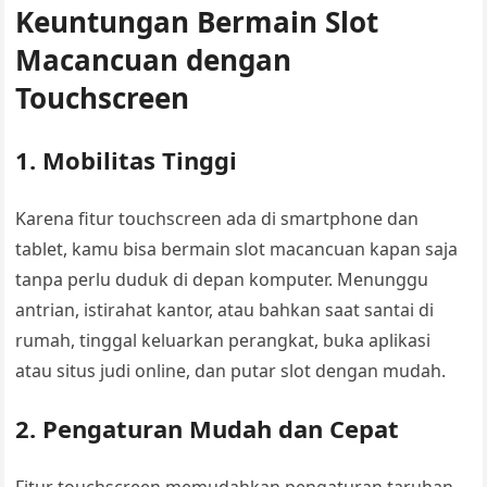
Keuntungan Bermain Slot
Macancuan dengan
Touchscreen
1.
Mobilitas Tinggi
Karena fitur touchscreen ada di smartphone dan
tablet, kamu bisa bermain slot macancuan kapan saja
tanpa perlu duduk di depan komputer. Menunggu
antrian, istirahat kantor, atau bahkan saat santai di
rumah, tinggal keluarkan perangkat, buka aplikasi
atau situs judi online, dan putar slot dengan mudah.
2.
Pengaturan Mudah dan Cepat