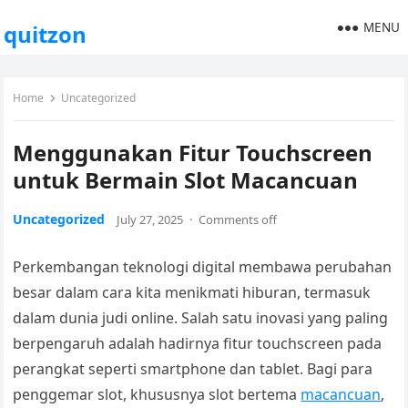
MENU
quitzon
Home
Uncategorized
Menggunakan Fitur Touchscreen
untuk Bermain Slot Macancuan
Uncategorized
July 27, 2025
·
Comments off
Perkembangan teknologi digital membawa perubahan
besar dalam cara kita menikmati hiburan, termasuk
dalam dunia judi online. Salah satu inovasi yang paling
berpengaruh adalah hadirnya fitur touchscreen pada
perangkat seperti smartphone dan tablet. Bagi para
penggemar slot, khususnya slot bertema
macancuan
,