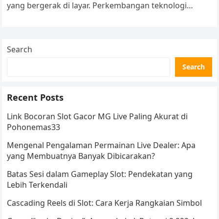
yang bergerak di layar. Perkembangan teknologi
membuat banyak game menghadirkan berbagai fitur
tambahan yang membuat…
Search
Search
Recent Posts
Link Bocoran Slot Gacor MG Live Paling Akurat di
Pohonemas33
Mengenal Pengalaman Permainan Live Dealer: Apa
yang Membuatnya Banyak Dibicarakan?
Batas Sesi dalam Gameplay Slot: Pendekatan yang
Lebih Terkendali
Cascading Reels di Slot: Cara Kerja Rangkaian Simbol