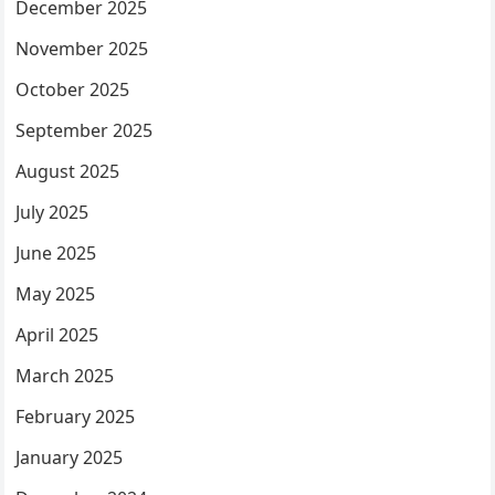
December 2025
November 2025
October 2025
September 2025
August 2025
July 2025
June 2025
May 2025
April 2025
March 2025
February 2025
January 2025