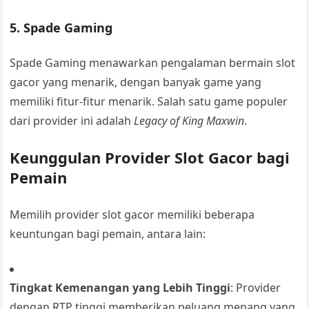
5.
Spade Gaming
Spade Gaming menawarkan pengalaman bermain slot
gacor yang menarik, dengan banyak game yang
memiliki fitur-fitur menarik.
Salah satu game populer
dari provider ini adalah
Legacy of King Maxwin
.
​
Keunggulan Provider Slot Gacor bagi
Pemain
Memilih provider slot gacor memiliki beberapa
keuntungan bagi pemain, antara lain:
Tingkat Kemenangan yang Lebih Tinggi
:
Provider
dengan RTP tinggi memberikan peluang menang yang