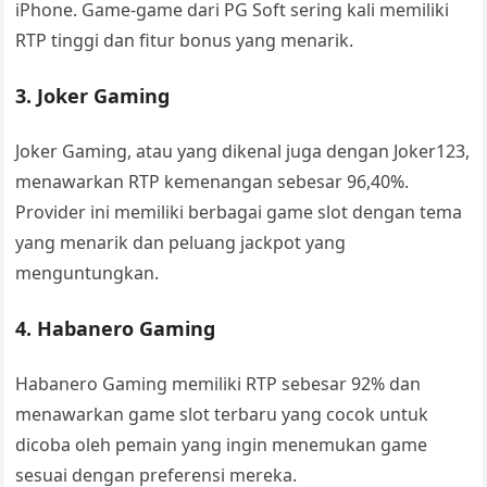
iPhone.
Game-game dari PG Soft sering kali memiliki
RTP tinggi dan fitur bonus yang menarik.
3.
Joker Gaming
Joker Gaming, atau yang dikenal juga dengan Joker123,
menawarkan RTP kemenangan sebesar 96,40%.
Provider ini memiliki berbagai game slot dengan tema
yang menarik dan peluang jackpot yang
menguntungkan.
4.
Habanero Gaming
Habanero Gaming memiliki RTP sebesar 92% dan
menawarkan game slot terbaru yang cocok untuk
dicoba oleh pemain yang ingin menemukan game
sesuai dengan preferensi mereka.
​