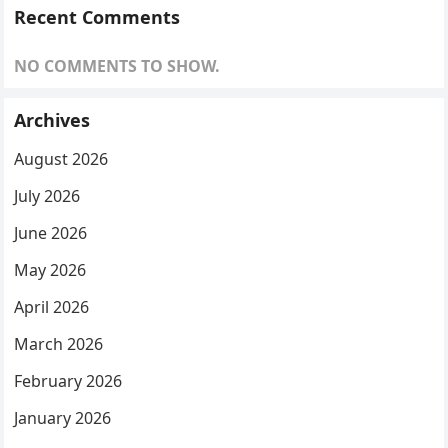
Recent Comments
NO COMMENTS TO SHOW.
Archives
August 2026
July 2026
June 2026
May 2026
April 2026
March 2026
February 2026
January 2026