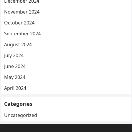
December 2024
November 2024
October 2024
September 2024
August 2024
July 2024
June 2024
May 2024
April 2024
Categories
Uncategorized