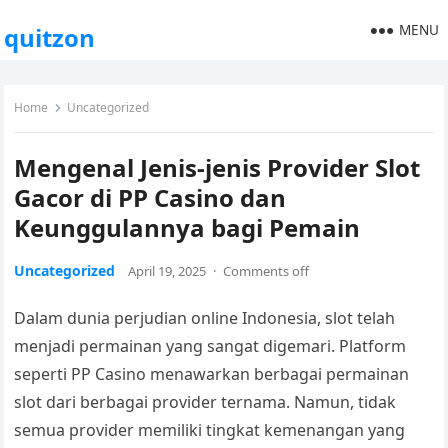
MENU
quitzon
Home
Uncategorized
Mengenal Jenis-jenis Provider Slot
Gacor di PP Casino dan
Keunggulannya bagi Pemain
Uncategorized
April 19, 2025
·
Comments off
Dalam dunia perjudian online Indonesia, slot telah
menjadi permainan yang sangat digemari.
Platform
seperti PP Casino menawarkan berbagai permainan
slot dari berbagai provider ternama.
Namun, tidak
semua provider memiliki tingkat kemenangan yang