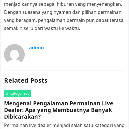
menjadikannya sebagai hiburan yang menyenangkan.
Dengan suasana yang nyaman dan pilihan permainan
yang beragam, pengalaman bermain pun dapat terasa
semakin seru dari waktu ke waktu.
admin
Related Posts
Uncategorized
Mengenal Pengalaman Permainan Live
Dealer: Apa yang Membuatnya Banyak
Dibicarakan?
Permainan live dealer menjadi salah satu kategori yang