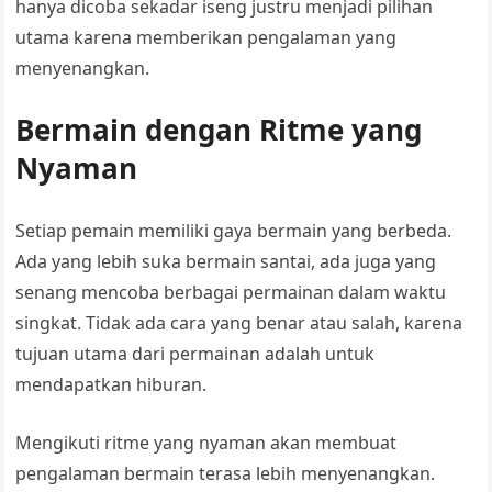
hanya dicoba sekadar iseng justru menjadi pilihan
utama karena memberikan pengalaman yang
menyenangkan.
Bermain dengan Ritme yang
Nyaman
Setiap pemain memiliki gaya bermain yang berbeda.
Ada yang lebih suka bermain santai, ada juga yang
senang mencoba berbagai permainan dalam waktu
singkat. Tidak ada cara yang benar atau salah, karena
tujuan utama dari permainan adalah untuk
mendapatkan hiburan.
Mengikuti ritme yang nyaman akan membuat
pengalaman bermain terasa lebih menyenangkan.