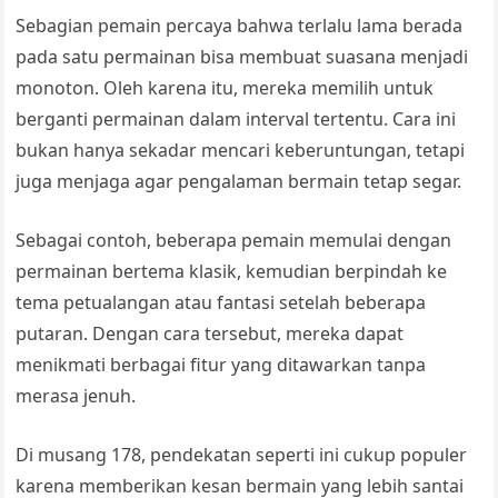
Sebagian pemain percaya bahwa terlalu lama berada
pada satu permainan bisa membuat suasana menjadi
monoton. Oleh karena itu, mereka memilih untuk
berganti permainan dalam interval tertentu. Cara ini
bukan hanya sekadar mencari keberuntungan, tetapi
juga menjaga agar pengalaman bermain tetap segar.
Sebagai contoh, beberapa pemain memulai dengan
permainan bertema klasik, kemudian berpindah ke
tema petualangan atau fantasi setelah beberapa
putaran. Dengan cara tersebut, mereka dapat
menikmati berbagai fitur yang ditawarkan tanpa
merasa jenuh.
Di musang 178, pendekatan seperti ini cukup populer
karena memberikan kesan bermain yang lebih santai