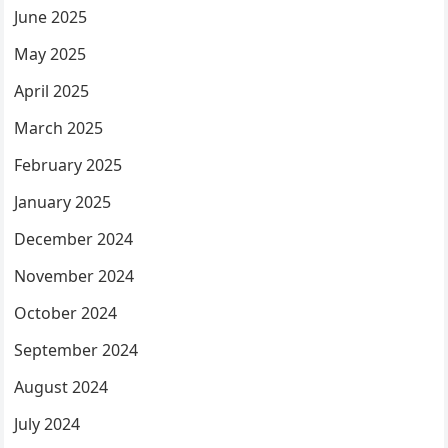
June 2025
May 2025
April 2025
March 2025
February 2025
January 2025
December 2024
November 2024
October 2024
September 2024
August 2024
July 2024