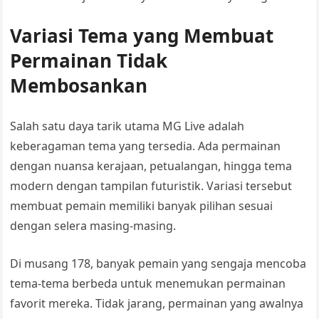
Variasi Tema yang Membuat
Permainan Tidak
Membosankan
Salah satu daya tarik utama MG Live adalah
keberagaman tema yang tersedia. Ada permainan
dengan nuansa kerajaan, petualangan, hingga tema
modern dengan tampilan futuristik. Variasi tersebut
membuat pemain memiliki banyak pilihan sesuai
dengan selera masing-masing.
Di musang 178, banyak pemain yang sengaja mencoba
tema-tema berbeda untuk menemukan permainan
favorit mereka. Tidak jarang, permainan yang awalnya