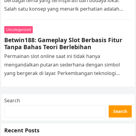
berbagai tema yang terinspirasi dari budaya lokal.
Salah satu konsep yang menarik perhatian adalah
penggunaan buah durian sebagai elemen utama
dalam sebuah…
Uncategorized
Betwin188: Gameplay Slot Berbasis Fitur
Tanpa Bahas Teori Berlebihan
Permainan slot online saat ini tidak hanya
mengandalkan putaran sederhana dengan simbol
yang bergerak di layar. Perkembangan teknologi
membuat banyak game menghadirkan berbagai fitur
tambahan yang membuat…
Search
Search
Recent Posts