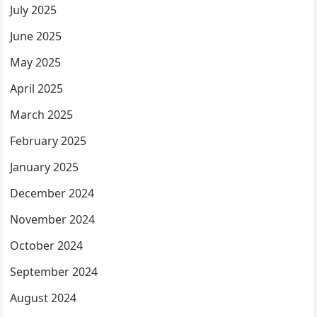
July 2025
June 2025
May 2025
April 2025
March 2025
February 2025
January 2025
December 2024
November 2024
October 2024
September 2024
August 2024