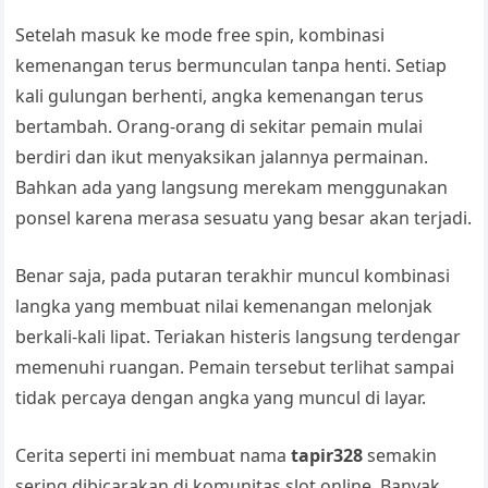
Setelah masuk ke mode free spin, kombinasi
kemenangan terus bermunculan tanpa henti. Setiap
kali gulungan berhenti, angka kemenangan terus
bertambah. Orang-orang di sekitar pemain mulai
berdiri dan ikut menyaksikan jalannya permainan.
Bahkan ada yang langsung merekam menggunakan
ponsel karena merasa sesuatu yang besar akan terjadi.
Benar saja, pada putaran terakhir muncul kombinasi
langka yang membuat nilai kemenangan melonjak
berkali-kali lipat. Teriakan histeris langsung terdengar
memenuhi ruangan. Pemain tersebut terlihat sampai
tidak percaya dengan angka yang muncul di layar.
Cerita seperti ini membuat nama
tapir328
semakin
sering dibicarakan di komunitas slot online. Banyak