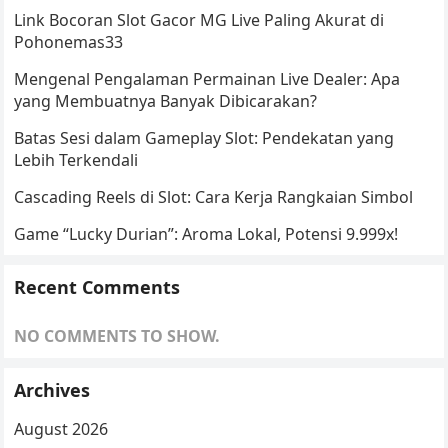
Link Bocoran Slot Gacor MG Live Paling Akurat di
Pohonemas33
Mengenal Pengalaman Permainan Live Dealer: Apa
yang Membuatnya Banyak Dibicarakan?
Batas Sesi dalam Gameplay Slot: Pendekatan yang
Lebih Terkendali
Cascading Reels di Slot: Cara Kerja Rangkaian Simbol
Game “Lucky Durian”: Aroma Lokal, Potensi 9.999x!
Recent Comments
NO COMMENTS TO SHOW.
Archives
August 2026