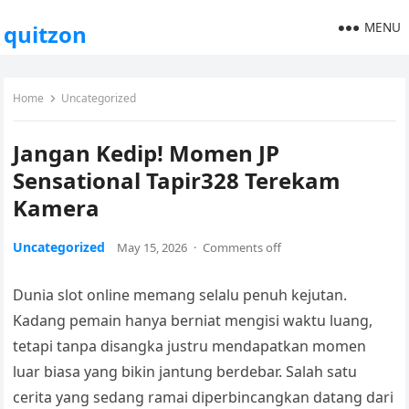
MENU
quitzon
Home
Uncategorized
Jangan Kedip! Momen JP
Sensational Tapir328 Terekam
Kamera
Uncategorized
May 15, 2026
·
Comments off
Dunia slot online memang selalu penuh kejutan.
Kadang pemain hanya berniat mengisi waktu luang,
tetapi tanpa disangka justru mendapatkan momen
luar biasa yang bikin jantung berdebar. Salah satu
cerita yang sedang ramai diperbincangkan datang dari