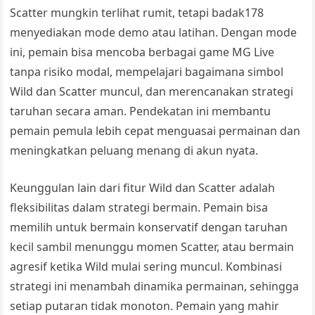
Scatter mungkin terlihat rumit, tetapi badak178
menyediakan mode demo atau latihan. Dengan mode
ini, pemain bisa mencoba berbagai game MG Live
tanpa risiko modal, mempelajari bagaimana simbol
Wild dan Scatter muncul, dan merencanakan strategi
taruhan secara aman. Pendekatan ini membantu
pemain pemula lebih cepat menguasai permainan dan
meningkatkan peluang menang di akun nyata.
Keunggulan lain dari fitur Wild dan Scatter adalah
fleksibilitas dalam strategi bermain. Pemain bisa
memilih untuk bermain konservatif dengan taruhan
kecil sambil menunggu momen Scatter, atau bermain
agresif ketika Wild mulai sering muncul. Kombinasi
strategi ini menambah dinamika permainan, sehingga
setiap putaran tidak monoton. Pemain yang mahir