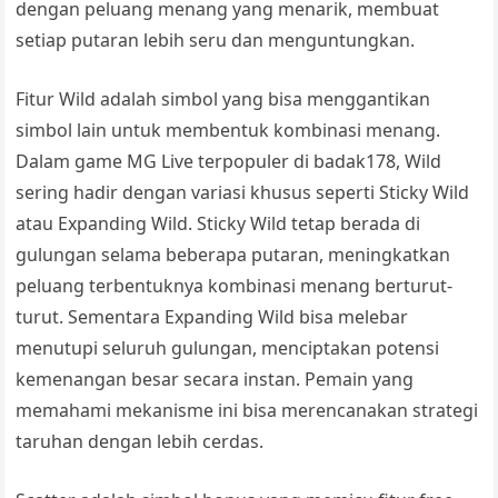
dengan peluang menang yang menarik, membuat
setiap putaran lebih seru dan menguntungkan.
Fitur Wild adalah simbol yang bisa menggantikan
simbol lain untuk membentuk kombinasi menang.
Dalam game MG Live terpopuler di badak178, Wild
sering hadir dengan variasi khusus seperti Sticky Wild
atau Expanding Wild. Sticky Wild tetap berada di
gulungan selama beberapa putaran, meningkatkan
peluang terbentuknya kombinasi menang berturut-
turut. Sementara Expanding Wild bisa melebar
menutupi seluruh gulungan, menciptakan potensi
kemenangan besar secara instan. Pemain yang
memahami mekanisme ini bisa merencanakan strategi
taruhan dengan lebih cerdas.