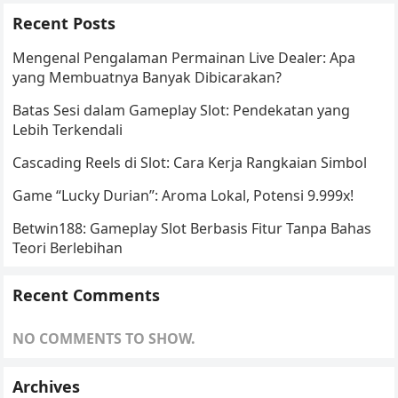
Recent Posts
Mengenal Pengalaman Permainan Live Dealer: Apa
yang Membuatnya Banyak Dibicarakan?
Batas Sesi dalam Gameplay Slot: Pendekatan yang
Lebih Terkendali
Cascading Reels di Slot: Cara Kerja Rangkaian Simbol
Game “Lucky Durian”: Aroma Lokal, Potensi 9.999x!
Betwin188: Gameplay Slot Berbasis Fitur Tanpa Bahas
Teori Berlebihan
Recent Comments
NO COMMENTS TO SHOW.
Archives