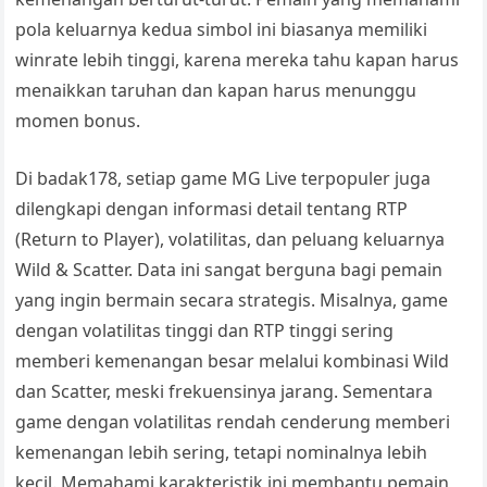
pola keluarnya kedua simbol ini biasanya memiliki
winrate lebih tinggi, karena mereka tahu kapan harus
menaikkan taruhan dan kapan harus menunggu
momen bonus.
Di badak178, setiap game MG Live terpopuler juga
dilengkapi dengan informasi detail tentang RTP
(Return to Player), volatilitas, dan peluang keluarnya
Wild & Scatter. Data ini sangat berguna bagi pemain
yang ingin bermain secara strategis. Misalnya, game
dengan volatilitas tinggi dan RTP tinggi sering
memberi kemenangan besar melalui kombinasi Wild
dan Scatter, meski frekuensinya jarang. Sementara
game dengan volatilitas rendah cenderung memberi
kemenangan lebih sering, tetapi nominalnya lebih
kecil. Memahami karakteristik ini membantu pemain