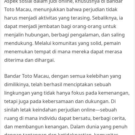
Aspek sosial dalam judi online, khususnya di Bandar
Toto Macau, menunjukkan bahwa perjudian tidak
harus menjadi aktivitas yang terasing. Sebaliknya, ia
dapat menjadi jembatan bagi orang-orang untuk
menjalin hubungan, berbagi pengalaman, dan saling
mendukung. Melalui komunitas yang solid, pemain
menemukan tempat di mana mereka dapat merasa
diterima dan dihargai.
Bandar Toto Macau, dengan semua kelebihan yang
dimilikinya, telah berhasil menciptakan sebuah
lingkungan yang tidak hanya fokus pada kemenangan,
tetapi juga pada kebersamaan dan dukungan. Di
sinilah letak keindahan perjudian online—sebuah
ruang di mana individu dapat bersatu, berbagi cerita,
dan membangun kenangan. Dalam dunia yang penuh