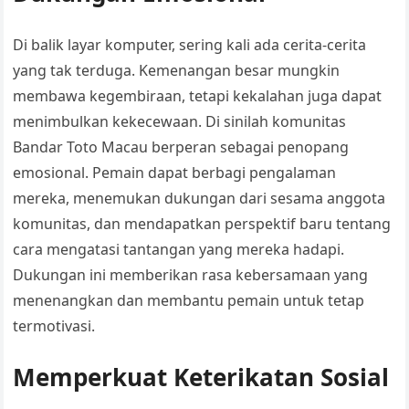
Di balik layar komputer, sering kali ada cerita-cerita
yang tak terduga. Kemenangan besar mungkin
membawa kegembiraan, tetapi kekalahan juga dapat
menimbulkan kekecewaan. Di sinilah komunitas
Bandar Toto Macau berperan sebagai penopang
emosional. Pemain dapat berbagi pengalaman
mereka, menemukan dukungan dari sesama anggota
komunitas, dan mendapatkan perspektif baru tentang
cara mengatasi tantangan yang mereka hadapi.
Dukungan ini memberikan rasa kebersamaan yang
menenangkan dan membantu pemain untuk tetap
termotivasi.
Memperkuat Keterikatan Sosial