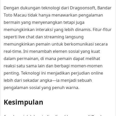
Dengan dukungan teknologi dari Dragoonsoft, Bandar
Toto Macau tidak hanya menawarkan pengalaman
bermain yang menyenangkan tetapi juga
memungkinkan interaksi yang lebih dinamis. Fitur-fitur
seperti live chat dan streaming langsung
memungkinkan pemain untuk berkomunikasi secara
real-time. Ini menambah elemen sosial yang kuat
dalam permainan, di mana pemain dapat melihat
reaksi satu sama lain dan berbagi momen-momen
penting. Teknologi ini menjadikan perjudian online
lebih dari sekadar angka—ia menjadi sebuah
pengalaman sosial yang penuh warna.
Kesimpulan