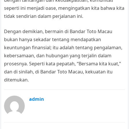
dengan tantangan dan ketidakpastian, komunitas
seperti ini menjadi oase, mengingatkan kita bahwa kita
tidak sendirian dalam perjalanan ini.
Dengan demikian, bermain di Bandar Toto Macau
bukan hanya sekadar tentang mendapatkan
keuntungan finansial; itu adalah tentang pengalaman,
kebersamaan, dan hubungan yang terjalin dalam
prosesnya. Seperti kata pepatah, “Bersama kita kuat,”
dan di sinilah, di Bandar Toto Macau, kekuatan itu
ditemukan.
admin