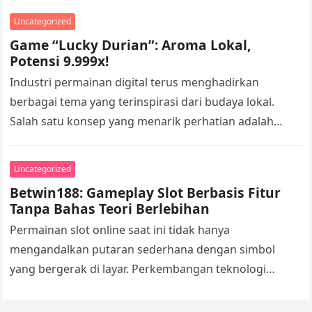
adalah cascading reels….
Uncategorized
Game “Lucky Durian”: Aroma Lokal,
Potensi 9.999x!
Industri permainan digital terus menghadirkan
berbagai tema yang terinspirasi dari budaya lokal.
Salah satu konsep yang menarik perhatian adalah
penggunaan buah durian sebagai elemen utama
dalam sebuah…
Uncategorized
Betwin188: Gameplay Slot Berbasis Fitur
Tanpa Bahas Teori Berlebihan
Permainan slot online saat ini tidak hanya
mengandalkan putaran sederhana dengan simbol
yang bergerak di layar. Perkembangan teknologi
membuat banyak game menghadirkan berbagai fitur
tambahan yang membuat…