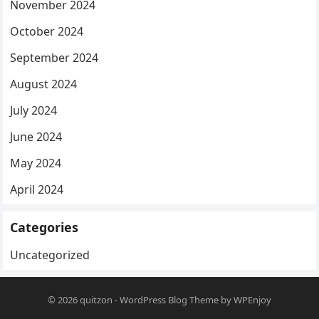
November 2024
October 2024
September 2024
August 2024
July 2024
June 2024
May 2024
April 2024
Categories
Uncategorized
© 2026
quitzon
-
WordPress Blog Theme
by
WPEnjoy